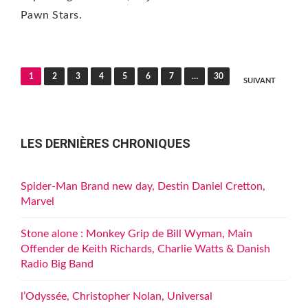
Pawn Stars.
Pagination
1
2
3
4
5
6
7
…
30
SUIVANT
des
publications
LES DERNIÈRES CHRONIQUES
Spider-Man Brand new day, Destin Daniel Cretton,
Marvel
Stone alone : Monkey Grip de Bill Wyman, Main
Offender de Keith Richards, Charlie Watts & Danish
Radio Big Band
l’Odyssée, Christopher Nolan, Universal