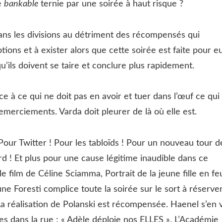
e
bankable
ternie par une soirée à haut risque ?
ans les divisions au détriment des récompensés qui
ions et à exister alors que cette soirée est faite pour e
u’ils doivent se taire et conclure plus rapidement.
ace à ce qui ne doit pas en avoir et tuer dans l’œuf ce qui
 remerciements. Varda doit pleurer de là où elle est.
! Pour Twitter ! Pour les tabloïds ! Pour un nouveau tour d
rd ! Et plus pour une cause légitime inaudible dans ce
 film de Céline Sciamma, Portrait de la jeune fille en fe
ne Foresti complice toute la soirée sur le sort à réserve
La réalisation de Polanski est récompensée. Haenel s’en 
tes dans la rue : « Adèle déploie nos ELLES ». L’Académie