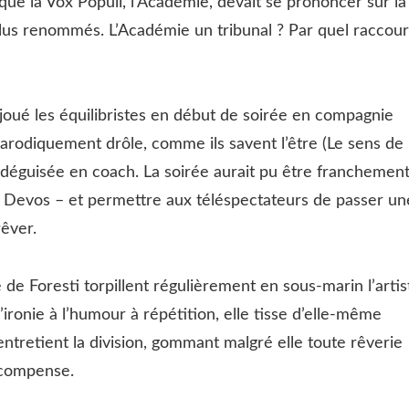
 que la Vox Populi, l’Académie, devait se prononcer sur la
lus renommés. L’Académie un tribunal ? Par quel raccour
joué les équilibristes en début de soirée en compagnie
arodiquement drôle, comme ils savent l’être (Le sens de 
n déguisée en coach. La soirée aurait pu être franchemen
 Devos – et permettre aux téléspectateurs de passer un
rêver.
e de Foresti torpillent régulièrement en sous-marin l’artis
’ironie à l’humour à répétition, elle tisse d’elle-même
 entretient la division, gommant malgré elle toute rêverie
écompense.