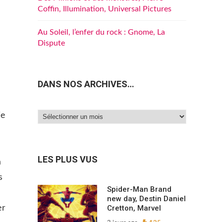
Coffin, Illumination, Universal Pictures
Au Soleil, l’enfer du rock : Gnome, La
Dispute
DANS NOS ARCHIVES…
ie
Dans
nos
archives…
LES PLUS VUS
a
s
Spider-Man Brand
new day, Destin Daniel
er
Cretton, Marvel