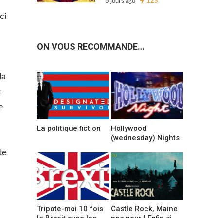
3 jours ago
125
ci
ON VOUS RECOMMANDE…
la
t
e
La politique fiction
Hollywood
(wednesday) Nights
te
Tripote-moi 10 fois
Castle Rock, Maine
le Brexit avec les
pas peur ! Enfin si,