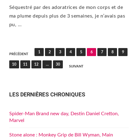
Séquestré par des adoratrices de mon corps et de
ma plume depuis plus de 3 semaines, je n’avais pas
pu, …
Pagination
1
2
3
4
5
6
7
8
9
PRÉCÉDENT
des
10
11
12
…
30
SUIVANT
publications
LES DERNIÈRES CHRONIQUES
Spider-Man Brand new day, Destin Daniel Cretton,
Marvel
Stone alone : Monkey Grip de Bill Wyman, Main