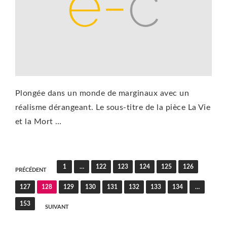
Plongée dans un monde de marginaux avec un
réalisme dérangeant. Le sous-titre de la pièce La Vie
et la Mort …
Pagination
1
…
122
123
124
125
126
PRÉCÉDENT
des
127
128
129
130
131
132
133
134
…
publications
153
SUIVANT