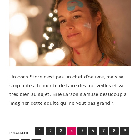
Unicorn Store n’est pas un chef d’oeuvre, mais sa
simplicité a le mérite de faire des merveilles et va
très bien au sujet. Brie Larson s’amuse beaucoup à
imaginer cette adulte qui ne veut pas grandir.
Pagination
1
2
3
4
5
6
7
8
9
PRÉCÉDENT