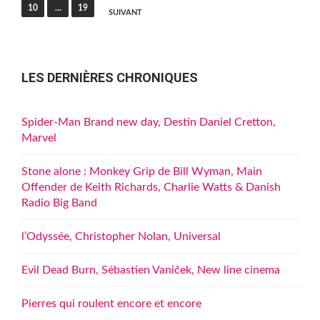
des
10
…
19
SUIVANT
publications
LES DERNIÈRES CHRONIQUES
Spider-Man Brand new day, Destin Daniel Cretton,
Marvel
Stone alone : Monkey Grip de Bill Wyman, Main
Offender de Keith Richards, Charlie Watts & Danish
Radio Big Band
l’Odyssée, Christopher Nolan, Universal
Evil Dead Burn, Sébastien Vaniček, New line cinema
Pierres qui roulent encore et encore