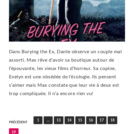
Dans Burying the Ex, Dante observe un couple mal
assorti. Max rêve d’avoir sa boutique autour de
l’épouvante, les vieux films d’horreur. Sa copine,
Evelyn est une obsédée de l’écologie. Ils pensent
s’aimer mais Max constate que leur vie à deux est
trop compliquée. Il n’a encore rien vu!
Pagination
1
…
13
14
15
16
17
18
PRÉCÉDENT
des
19