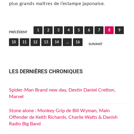
plus grands maîtres de l’estampe japonaise.
Pagination
1
2
3
4
5
6
7
8
9
PRÉCÉDENT
des
10
11
12
13
14
…
16
SUIVANT
publications
LES DERNIÈRES CHRONIQUES
Spider-Man Brand new day, Destin Daniel Cretton,
Marvel
Stone alone : Monkey Grip de Bill Wyman, Main
Offender de Keith Richards, Charlie Watts & Danish
Radio Big Band