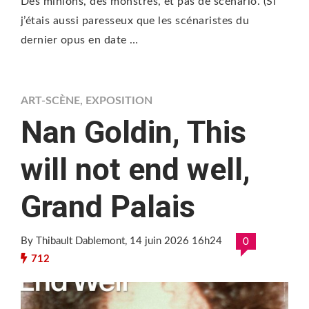
Des minions, des monstres, et pas de scénario. (Si
j’étais aussi paresseux que les scénaristes du
dernier opus en date …
ART-SCÈNE
,
EXPOSITION
Nan Goldin, This
will not end well,
Grand Palais
By Thibault Dablemont
, 14 juin 2026 16h24
0
712