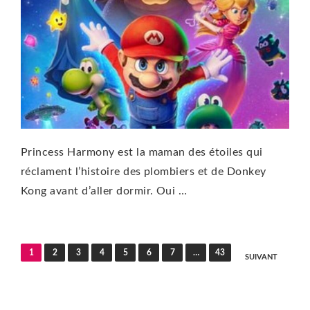
Princess Harmony est la maman des étoiles qui
réclament l’histoire des plombiers et de Donkey
Kong avant d’aller dormir. Oui …
Pagination
1
2
3
4
5
6
7
…
43
SUIVANT
des
publications