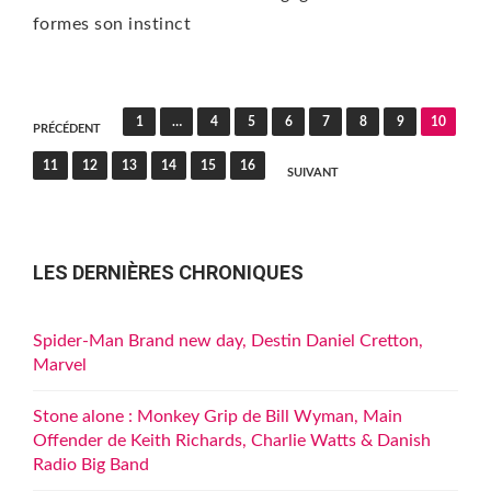
formes son instinct
Pagination
1
…
4
5
6
7
8
9
10
PRÉCÉDENT
des
11
12
13
14
15
16
SUIVANT
publications
LES DERNIÈRES CHRONIQUES
Spider-Man Brand new day, Destin Daniel Cretton,
Marvel
Stone alone : Monkey Grip de Bill Wyman, Main
Offender de Keith Richards, Charlie Watts & Danish
Radio Big Band