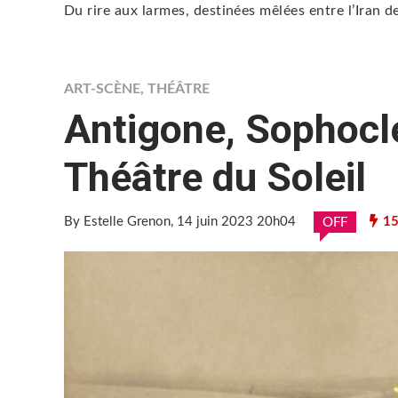
Du rire aux larmes, destinées mêlées entre l’Iran d
ART-SCÈNE
,
THÉÂTRE
Antigone, Sophocle
Théâtre du Soleil
By Estelle Grenon
, 14 juin 2023 20h04
15
OFF