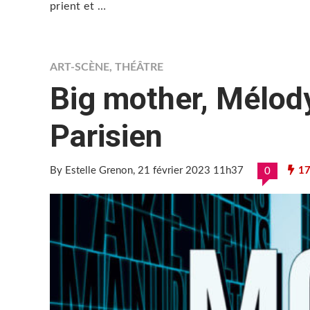
prient et …
ART-SCÈNE
,
THÉÂTRE
Big mother, Mélod
Parisien
By Estelle Grenon
, 21 février 2023 11h37
17
0