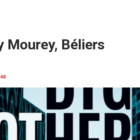
y Mourey, Béliers
48