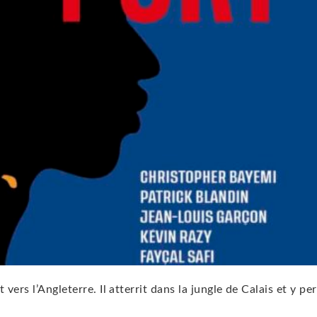
 vers l’Angleterre. Il atterrit dans la jungle de Calais et y pe