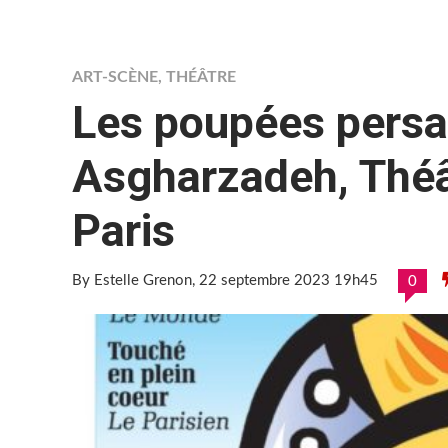
ART-SCÈNE
,
THÉÂTRE
Les poupées persa
Asgharzadeh, Théât
Paris
By Estelle Grenon
, 22 septembre 2023 19h45
0