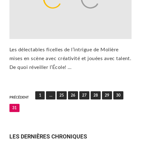
Les délectables ficelles de l’intrigue de Molière
mises en scène avec créativité et jouées avec talent.
De quoi réveiller l’École! …
Pagination
1
…
25
26
27
28
29
30
PRÉCÉDENT
des
31
publications
LES DERNIÈRES CHRONIQUES