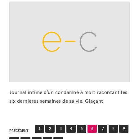
Journal intime d’un condamné à mort racontant les
six dernières semaines de sa vie. Glaçant.
Pagination
1
2
3
4
5
6
7
8
9
PRÉCÉDENT
des