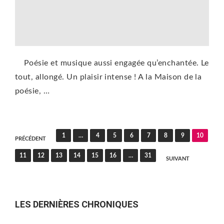
Poésie et musique aussi engagée qu’enchantée. Le
tout, allongé. Un plaisir intense ! A la Maison de la
poésie, …
Pagination
1
…
4
5
6
7
8
9
10
PRÉCÉDENT
des
11
12
13
14
15
16
…
31
SUIVANT
publications
LES DERNIÈRES CHRONIQUES