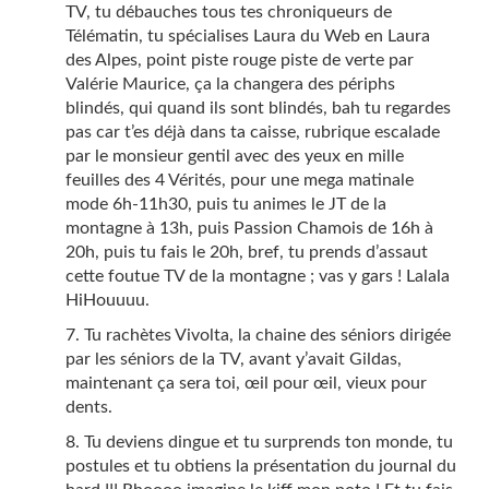
TV, tu débauches tous tes chroniqueurs de
Télématin, tu spécialises Laura du Web en Laura
des Alpes, point piste rouge piste de verte par
Valérie Maurice, ça la changera des périphs
blindés, qui quand ils sont blindés, bah tu regardes
pas car t’es déjà dans ta caisse, rubrique escalade
par le monsieur gentil avec des yeux en mille
feuilles des 4 Vérités, pour une mega matinale
mode 6h-11h30, puis tu animes le JT de la
montagne à 13h, puis Passion Chamois de 16h à
20h, puis tu fais le 20h, bref, tu prends d’assaut
cette foutue TV de la montagne ; vas y gars ! Lalala
HiHouuuu.
Tu rachètes Vivolta, la chaine des séniors dirigée
par les séniors de la TV, avant y’avait Gildas,
maintenant ça sera toi, œil pour œil, vieux pour
dents.
Tu deviens dingue et tu surprends ton monde, tu
postules et tu obtiens la présentation du journal du