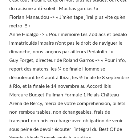
c’est tout mouillé et qu’on voit plus les stades, oui c’est
du racisme anti-soleil ! Muchas garcias ! »
Florian Manaudou -> « J’m’en tape j’irai plus vite qu’en
metro !!! »
Anne Hidalgo -> « Pour mémoire Les Zodiacs et pédalo
immatriculés impairs n’ont pas le droit de naviguer le
dimanche, nous lançons par ailleurs Pedalolib ! »
Guy Forget, directeur de Roland Garros -> « Pour info,
report des matchs, les ¼ de finale Homme se
dérouleront le 4 août à Ibiza, les ½ finale le 8 septembre
à Rio, et la finale le 14 novembre au Accord Ibis
Mercure Budget Pullman Formule 1 Relais Château
Arena de Bercy, merci de votre compréhension, billets
non remboursables, non échangeables, frais de
transport non pris en charge avec obligation de venir
sous peine de devoir écouter l’intégral du Best Of de