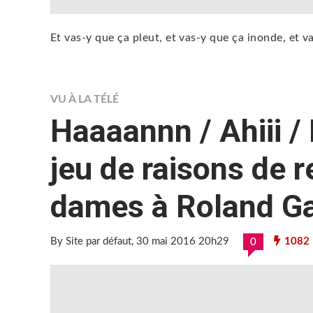
Et vas-y que ça pleut, et vas-y que ça inonde, et 
VU À LA TÉLÉ
Haaaannn / Ahiii /
jeu de raisons de r
dames à Roland Ga
By Site par défaut
, 30 mai 2016 20h29
1082
0