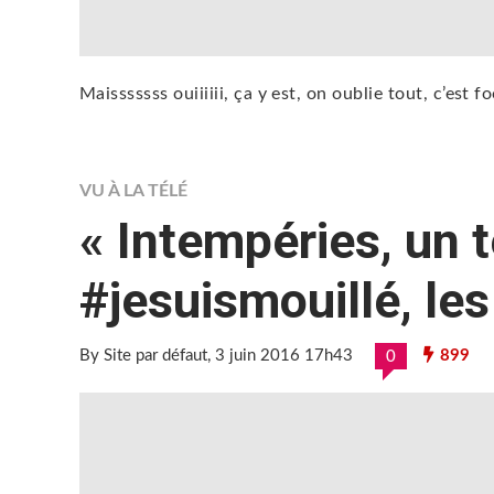
Maisssssss ouiiiiii, ça y est, on oublie tout, c’est fo
VU À LA TÉLÉ
« Intempéries, un 
#jesuismouillé, les
By Site par défaut
, 3 juin 2016 17h43
899
0