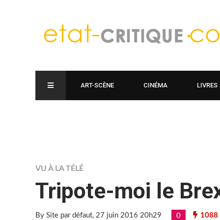
ART-SCÈNE
CINÉMA
LIVRES
VU À LA TÉLÉ
Tripote-moi le Brex
By Site par défaut
, 27 juin 2016 20h29
1088
0