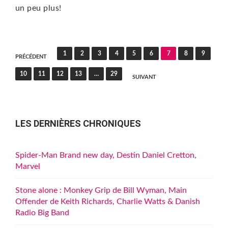
un peu plus!
Pagination
1
2
3
4
5
6
7
8
9
PRÉCÉDENT
des
10
11
12
13
…
29
SUIVANT
publications
LES DERNIÈRES CHRONIQUES
Spider-Man Brand new day, Destin Daniel Cretton,
Marvel
Stone alone : Monkey Grip de Bill Wyman, Main
Offender de Keith Richards, Charlie Watts & Danish
Radio Big Band