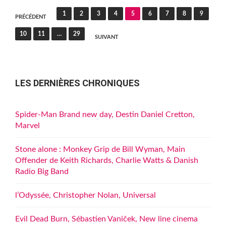
Pagination
1
2
3
4
5
6
7
8
9
PRÉCÉDENT
des
10
11
…
29
SUIVANT
publications
LES DERNIÈRES CHRONIQUES
Spider-Man Brand new day, Destin Daniel Cretton,
Marvel
Stone alone : Monkey Grip de Bill Wyman, Main
Offender de Keith Richards, Charlie Watts & Danish
Radio Big Band
l’Odyssée, Christopher Nolan, Universal
Evil Dead Burn, Sébastien Vaniček, New line cinema