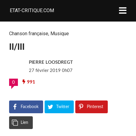
ETAT-CRITIQUE.COM
Chanson française
,
Musique
II/III
PIERRE LOOSDREGT
27 février 2019 0h07
991
0
Facebook
Twitter
Pinterest
Lien