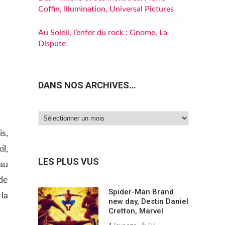
Coffin, Illumination, Universal Pictures
Au Soleil, l’enfer du rock : Gnome, La
Dispute
DANS NOS ARCHIVES…
Dans
nos
s,
archives…
il,
LES PLUS VUS
au
 de
Spider-Man Brand
la
new day, Destin Daniel
Cretton, Marvel