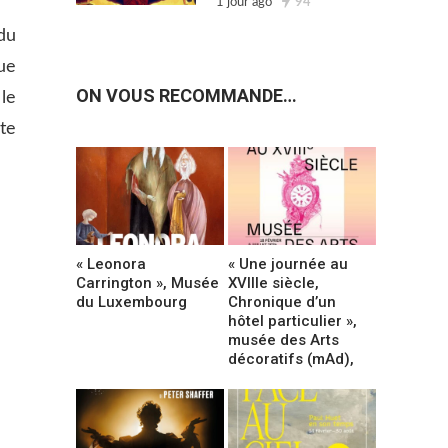
1 jour ago
94
du
ue
ON VOUS RECOMMANDE…
 le
te
« Leonora
« Une journée au
Carrington », Musée
XVIIIe siècle,
du Luxembourg
Chronique d’un
hôtel particulier »,
musée des Arts
décoratifs (mAd),