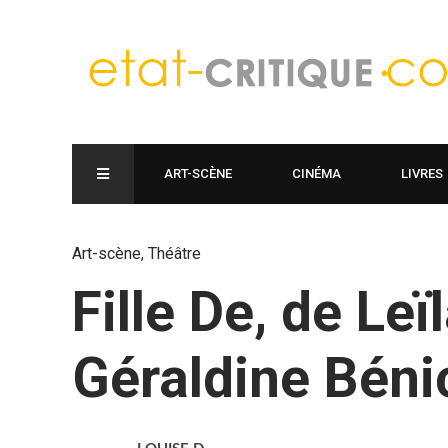
ART-SCÈNE
CINÉMA
LIVRES
Art-scène
,
Théâtre
Fille De, de Leï
Géraldine Bén