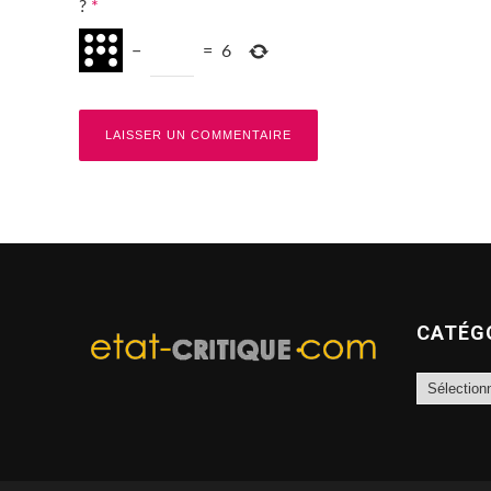
?
*
−
=
6
CATÉG
Catégories