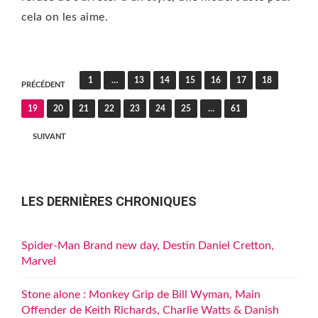
cela on les aime.
Pagination
1
…
13
14
15
16
17
18
PRÉCÉDENT
des
19
20
21
22
23
24
25
…
61
publications
SUIVANT
LES DERNIÈRES CHRONIQUES
Spider-Man Brand new day, Destin Daniel Cretton,
Marvel
Stone alone : Monkey Grip de Bill Wyman, Main
Offender de Keith Richards, Charlie Watts & Danish