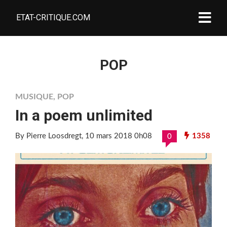
ETAT-CRITIQUE.COM
POP
MUSIQUE
,
POP
In a poem unlimited
By Pierre Loosdregt
, 10 mars 2018 0h08
1358
0