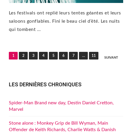
Les festivals ont replié leurs tentes géantes et leurs
saloons gonflables. Fini le beau ciel d’été. Les nuits
qui tombent …
Pagination
1
2
3
4
5
6
7
…
11
SUIVANT
des
publications
LES DERNIÈRES CHRONIQUES
Spider-Man Brand new day, Destin Daniel Cretton,
Marvel
Stone alone : Monkey Grip de Bill Wyman, Main
Offender de Keith Richards, Charlie Watts & Danish