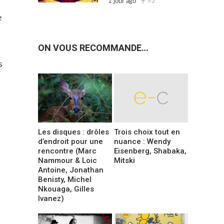
1 jour ago
92
e
ON VOUS RECOMMANDE…
s
Les disques : drôles
Trois choix tout en
d’endroit pour une
nuance : Wendy
rencontre (Marc
Eisenberg, Shabaka,
Nammour & Loic
Mitski
Antoine, Jonathan
Benisty, Michel
Nkouaga, Gilles
Ivanez)