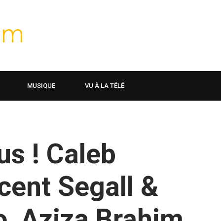
MUSIQUE
VU À LA TÉLÉ
us ! Caleb
cent Segall &
o, Aziza Brahim