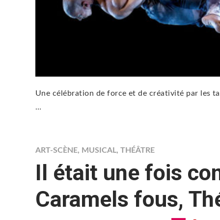
Une célébration de force et de créativité par les t
…
ART-SCÈNE
,
MUSICAL
,
THÉÂTRE
Il était une fois c
Caramels fous, Th