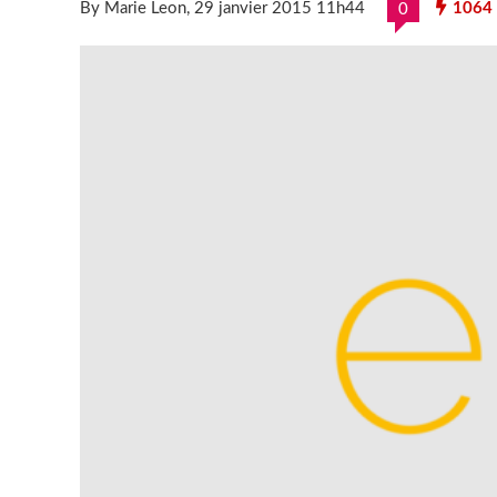
By Marie Leon
, 29 janvier 2015 11h44
1064
0