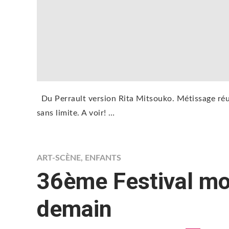
Du Perrault version Rita Mitsouko. Métissage réu
sans limite. A voir! …
ART-SCÈNE
,
ENFANTS
36ème Festival mo
demain