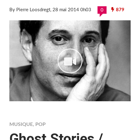
By Pierre Loosdregt
, 28 mai 2014 0h03
879
0
MUSIQUE
,
POP
Ghost Stories /