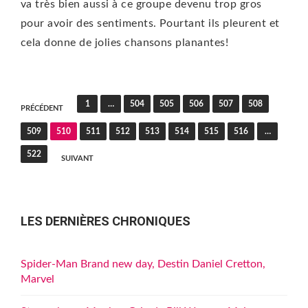
va très bien aussi à ce groupe devenu trop gros
pour avoir des sentiments. Pourtant ils pleurent et
cela donne de jolies chansons planantes!
Pagination
1
…
504
505
506
507
508
PRÉCÉDENT
des
509
510
511
512
513
514
515
516
…
publications
522
SUIVANT
LES DERNIÈRES CHRONIQUES
Spider-Man Brand new day, Destin Daniel Cretton,
Marvel