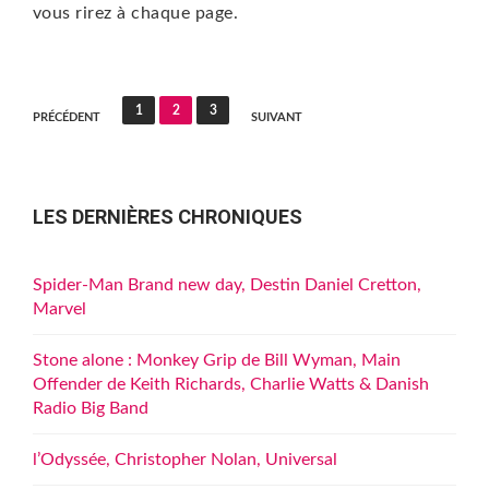
vous rirez à chaque page.
Pagination
1
2
3
PRÉCÉDENT
SUIVANT
des
publications
LES DERNIÈRES CHRONIQUES
Spider-Man Brand new day, Destin Daniel Cretton,
Marvel
Stone alone : Monkey Grip de Bill Wyman, Main
Offender de Keith Richards, Charlie Watts & Danish
Radio Big Band
l’Odyssée, Christopher Nolan, Universal