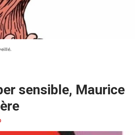
eillé.
er sensible, Maurice
ière
0