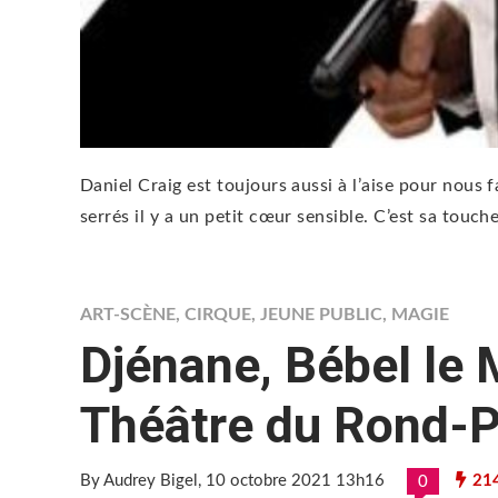
Daniel Craig est toujours aussi à l’aise pour nous 
serrés il y a un petit cœur sensible. C’est sa touc
ART-SCÈNE
,
CIRQUE
,
JEUNE PUBLIC
,
MAGIE
Djénane, Bébel le 
Théâtre du Rond-P
By Audrey Bigel
, 10 octobre 2021 13h16
21
0