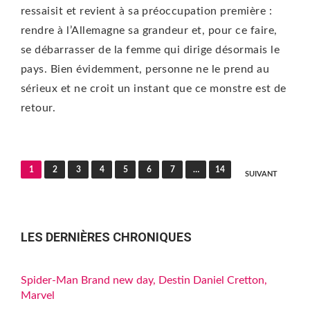
ressaisit et revient à sa préoccupation première :
rendre à l’Allemagne sa grandeur et, pour ce faire,
se débarrasser de la femme qui dirige désormais le
pays. Bien évidemment, personne ne le prend au
sérieux et ne croit un instant que ce monstre est de
retour.
Pagination
1
2
3
4
5
6
7
…
14
SUIVANT
des
publications
LES DERNIÈRES CHRONIQUES
Spider-Man Brand new day, Destin Daniel Cretton,
Marvel