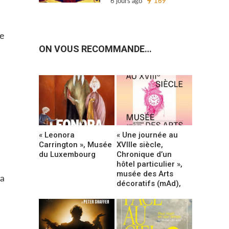
6 jours ago
169
ne
ON VOUS RECOMMANDE…
« Leonora
« Une journée au
Carrington », Musée
XVIIIe siècle,
du Luxembourg
Chronique d’un
hôtel particulier »,
musée des Arts
La
décoratifs (mAd),