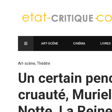
ART-SCÈNE
CINÉMA
LIVRES
Art-scène
,
Théâtre
Un certain pen
cruauté, Muriel
Notte, La Rein