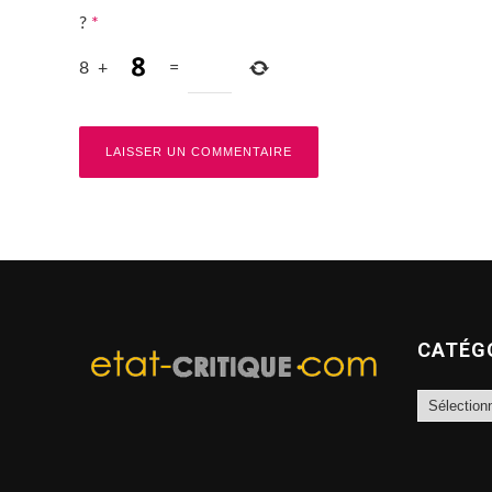
?
*
8
+
=
CATÉG
Catégories