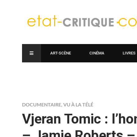
ART-SCÈNE
CINÉMA
LIVRES
DOCUMENTAIRE
,
VU À LA TÉLÉ
Vjeran Tomic : l’h
– Jamie Roberts – 