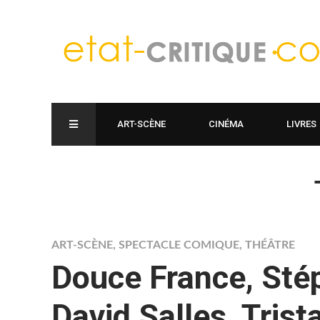
ART-SCÈNE
CINÉMA
LIVRES
ART-SCÈNE
,
SPECTACLE COMIQUE
,
THÉÂTRE
Douce France, Stép
David Salles, Tris