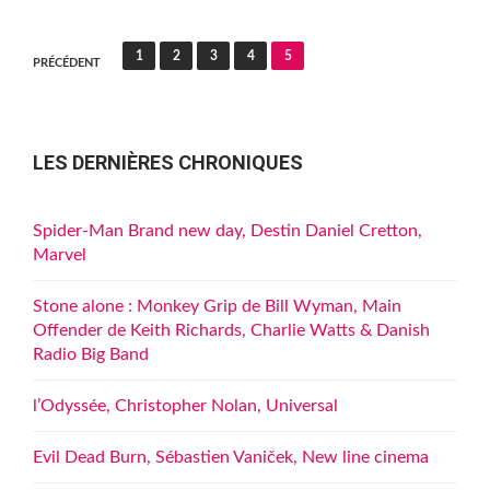
Pagination
1
2
3
4
5
PRÉCÉDENT
des
publications
LES DERNIÈRES CHRONIQUES
Spider-Man Brand new day, Destin Daniel Cretton,
Marvel
Stone alone : Monkey Grip de Bill Wyman, Main
Offender de Keith Richards, Charlie Watts & Danish
Radio Big Band
l’Odyssée, Christopher Nolan, Universal
Evil Dead Burn, Sébastien Vaniček, New line cinema