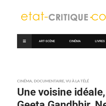
ART-SCÈNE
CINÉMA
LIVRES
CINÉMA
,
DOCUMENTAIRE
,
VU À LA TÉLÉ
Une voisine idéale,
Geeta Gandbhir, Ne