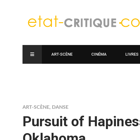
ART-SCÈNE
CINÉMA
LIVRES
ART-SCÈNE
,
DANSE
Pursuit of Hapines
Oklahoma