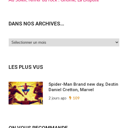
Au Soleil, l’enfer du rock : Gnome, La Dispute
DANS NOS ARCHIVES…
Dans
nos
archives…
LES PLUS VUS
Spider-Man Brand new day, Destin
Daniel Cretton, Marvel
2 jours ago
109
ON VOUS RECOMMANDE…