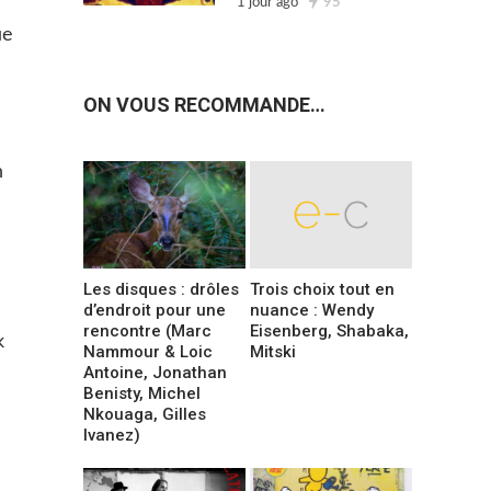
1 jour ago
95
ue
ON VOUS RECOMMANDE…
n
Les disques : drôles
Trois choix tout en
d’endroit pour une
nuance : Wendy
rencontre (Marc
Eisenberg, Shabaka,
k
Nammour & Loic
Mitski
Antoine, Jonathan
Benisty, Michel
Nkouaga, Gilles
Ivanez)