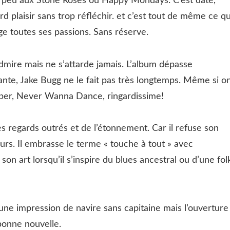
 peu aux Stone Roses ou Happy Mondays. C’est daté,
ord plaisir sans trop réfléchir. et c’est tout de même ce q
ge toutes ses passions. Sans réserve.
 admire mais ne s’attarde jamais. L’album dépasse
ante, Jake Bugg ne le fait pas très longtemps. Même si o
sper, Never Wanna Dance, ringardissime!
des regards outrés et de l’étonnement. Car il refuse son
rs. Il embrasse le terme « touche à tout » avec
n art lorsqu’il s’inspire du blues ancestral ou d’une fol
une impression de navire sans capitaine mais l’ouverture
bonne nouvelle.