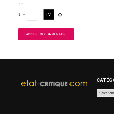
?
*
9
−
=
CATÉG
Catégories