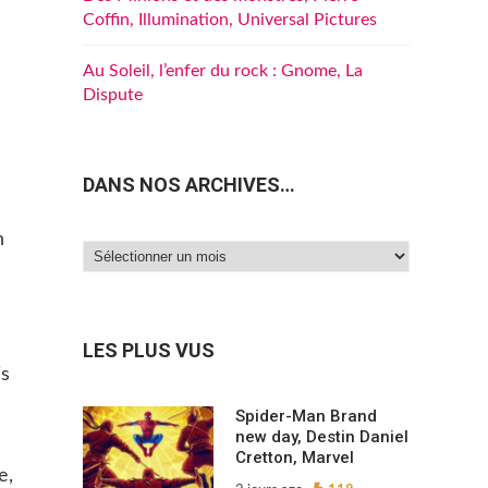
Coffin, Illumination, Universal Pictures
Au Soleil, l’enfer du rock : Gnome, La
Dispute
DANS NOS ARCHIVES…
n
Dans
nos
archives…
LES PLUS VUS
is
Spider-Man Brand
new day, Destin Daniel
Cretton, Marvel
e,