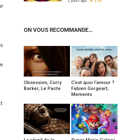
2 jours ago
118
ur
ON VOUS RECOMMANDE…
us
ue
Obsession, Curry
C’est quoi l’amour ?
Barker, Le Pacte
Fabien Gorgeart,
Memento
st
s
Le réveil de la
Super Mario Galaxy,