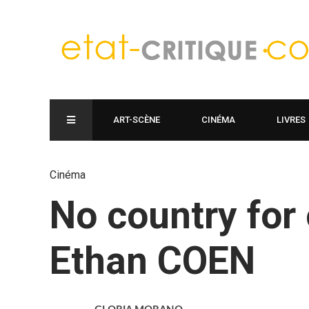
ART-SCÈNE
CINÉMA
LIVRES
Cinéma
No country for 
Ethan COEN