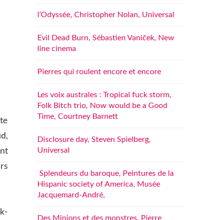
l’Odyssée, Christopher Nolan, Universal
Evil Dead Burn, Sébastien Vaniček, New
line cinema
Pierres qui roulent encore et encore
Les voix australes : Tropical fuck storm,
Folk Bitch trio, Now would be a Good
Time, Courtney Barnett
te
d,
Disclosure day, Steven Spielberg,
Universal
nt
rs
Splendeurs du baroque, Peintures de la
Hispanic society of America, Musée
Jacquemard-André,
k-
Des Minions et des monstres, Pierre