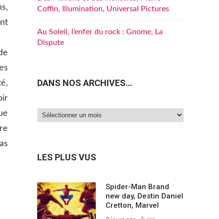
s,
Coffin, Illumination, Universal Pictures
nt
Au Soleil, l’enfer du rock : Gnome, La
Dispute
de
es
DANS NOS ARCHIVES…
é,
ir
ue
Dans
re
nos
archives…
as
LES PLUS VUS
Spider-Man Brand
new day, Destin Daniel
Cretton, Marvel