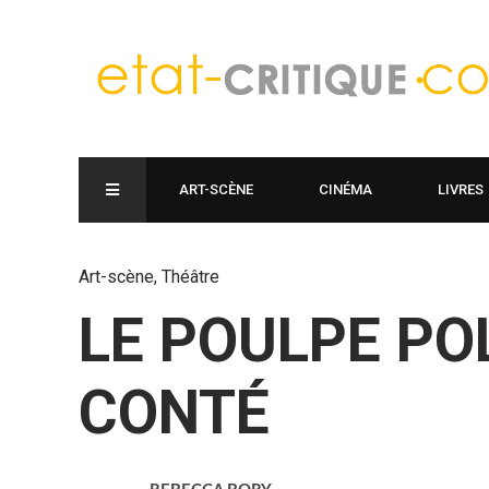
ART-SCÈNE
CINÉMA
LIVRES
Art-scène
,
Théâtre
LE POULPE PO
CONTÉ