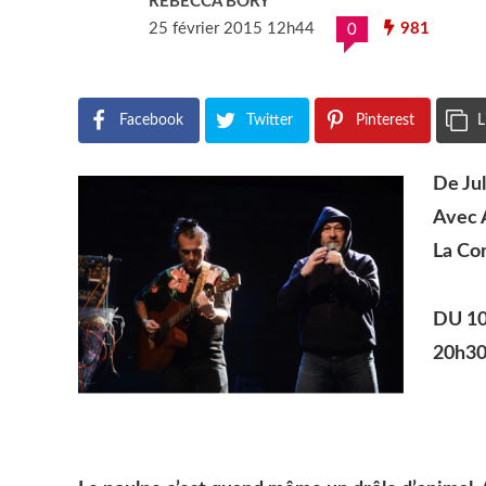
REBECCA BORY
25 février 2015 12h44
981
0
Facebook
Twitter
Pinterest
L
De Ju
Avec A
La Co
DU 10
20h30