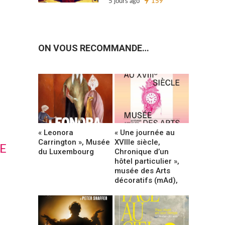
5 jours ago
159
ON VOUS RECOMMANDE…
« Leonora
« Une journée au
Carrington », Musée
XVIIIe siècle,
E
du Luxembourg
Chronique d’un
hôtel particulier »,
musée des Arts
décoratifs (mAd),