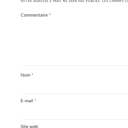
VOTRE ADRESSE E-MAIL NE SERA PAS PUBLIÉE.
LES CHAMPS O
Commentaire
*
Nom
*
E-mail
*
Site web