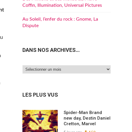
Coffin, Illumination, Universal Pictures
nt
Au Soleil, l’enfer du rock : Gnome, La
Dispute
ou
DANS NOS ARCHIVES…
a
Dans
nos
e
archives…
LES PLUS VUS
Spider-Man Brand
new day, Destin Daniel
Cretton, Marvel