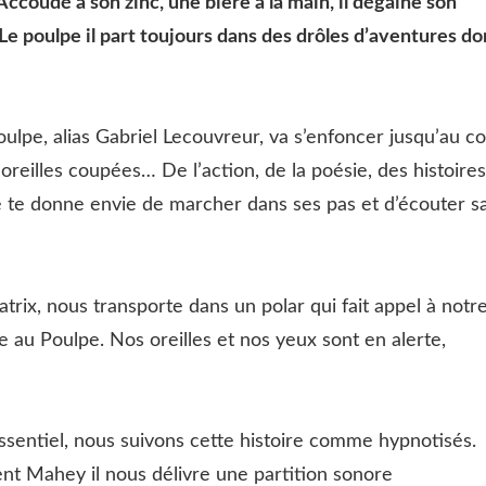
ccoudé à son zinc, une bière à la main, il dégaine son
! Le poulpe il part toujours dans des drôles d’aventures do
oulpe, alias Gabriel Lecouvreur, va s’enfoncer jusqu’au c
oreilles coupées… De l’action, de la poésie, des histoires
e te donne envie de marcher dans ses pas et d’écouter s
atrix, nous transporte dans un polar qui fait appel à notr
e au Poulpe. Nos oreilles et nos yeux sont en alerte,
entiel, nous suivons cette histoire comme hypnotisés.
ent Mahey il nous délivre une partition sonore