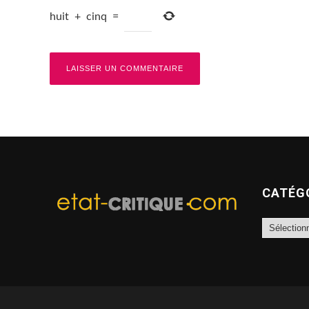
huit
+
cinq
=
CATÉG
Catégories