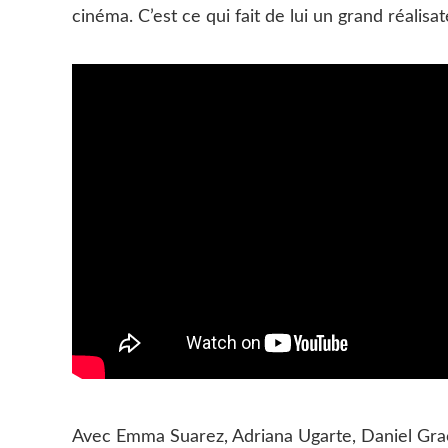
cinéma. C’est ce qui fait de lui un grand réalisat
Avec Emma Suarez, Adriana Ugarte, Daniel Gra