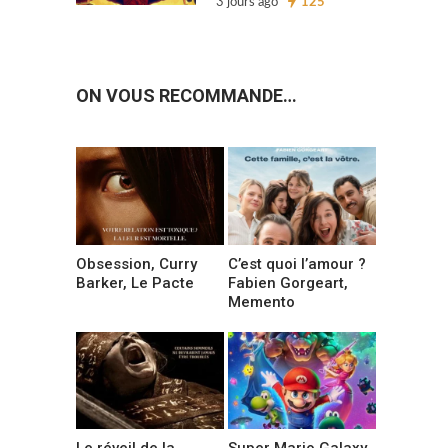
3 jours ago
125
ON VOUS RECOMMANDE…
Obsession, Curry
C’est quoi l’amour ?
Barker, Le Pacte
Fabien Gorgeart,
Memento
Le réveil de la
Super Mario Galaxy,