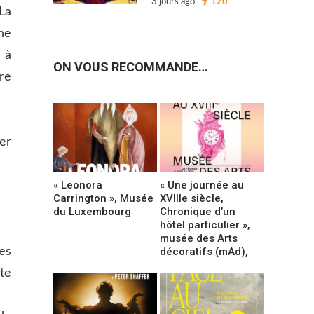
3 jours ago
120
La
ne
 à
ON VOUS RECOMMANDE…
re
ler
« Leonora
« Une journée au
Carrington », Musée
XVIIIe siècle,
du Luxembourg
Chronique d’un
hôtel particulier »,
musée des Arts
décoratifs (mAd),
es
te