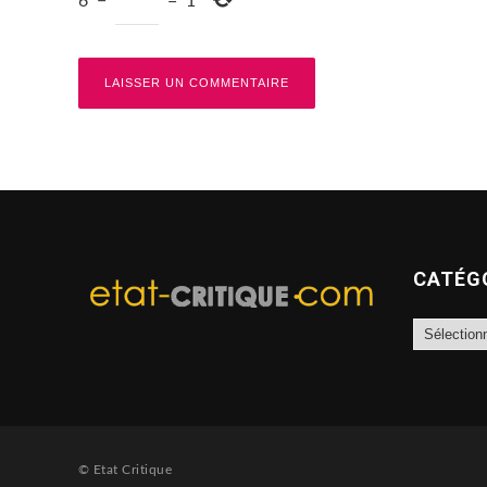
6
−
=
1
CATÉG
Catégories
© Etat Critique