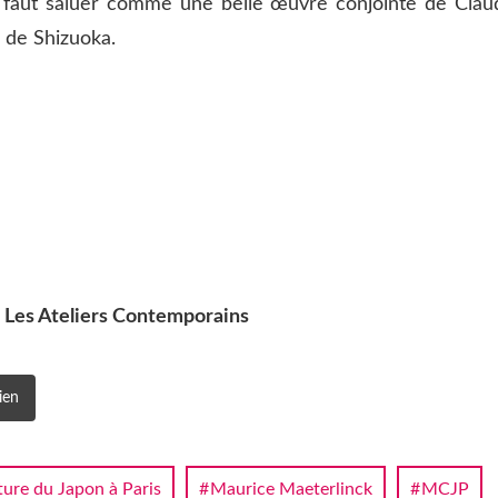
l faut saluer comme une belle œuvre conjointe de Clau
 de Shizuoka.
; Les Ateliers Contemporains
ien
ture du Japon à Paris
Maurice Maeterlinck
MCJP