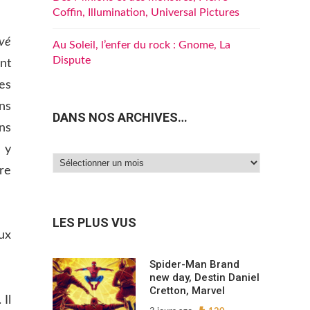
Coffin, Illumination, Universal Pictures
evé
Au Soleil, l’enfer du rock : Gnome, La
Dispute
nt
es
ns
DANS NOS ARCHIVES…
ns
l y
Dans
tre
nos
archives…
LES PLUS VUS
ux
Spider-Man Brand
new day, Destin Daniel
Cretton, Marvel
 Il