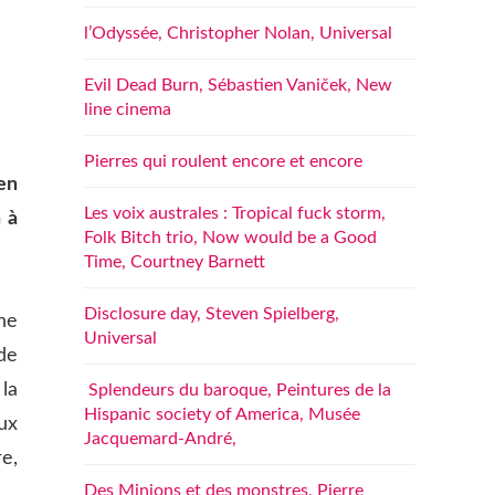
l’Odyssée, Christopher Nolan, Universal
Evil Dead Burn, Sébastien Vaniček, New
line cinema
Pierres qui roulent encore et encore
en
Les voix australes : Tropical fuck storm,
 à
Folk Bitch trio, Now would be a Good
Time, Courtney Barnett
Disclosure day, Steven Spielberg,
ne
Universal
de
la
Splendeurs du baroque, Peintures de la
Hispanic society of America, Musée
eux
Jacquemard-André,
e,
Des Minions et des monstres, Pierre