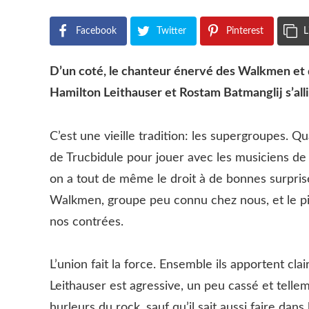
Facebook
Twitter
Pinterest
L
D’un coté, le chanteur énervé des Walkmen et
Hamilton Leithauser et Rostam Batmanglij s’all
C’est une vieille tradition: les supergroupes. 
de Trucbidule pour jouer avec les musiciens d
on a tout de même le droit à de bonnes surpris
Walkmen, groupe peu connu chez nous, et le p
nos contrées.
L’union fait la force. Ensemble ils apportent cl
Leithauser est agressive, un peu cassé et telleme
hurleurs du rock, sauf qu’il sait aussi faire da