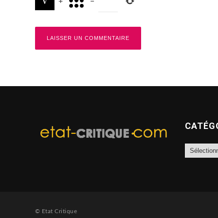
+
=
CATÉG
Catégories
© Etat Critique