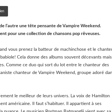
ien
 de l’autre une tête pensante de Vampire Weekend.
ient pour une collection de chansons pop rêveuses.
Quand vous prenez la batteur de machinchose et le chante
e babiole! Cela donne des albums souvent décevants mais
es. Comme ce duo qui sort du lot entre le chanteur des
ianiste chanteur de Vampire Weekend, groupe adoré da
airement le meilleur de leurs univers. La voix de Hamilton
nt américaine. Il faut s’habituer. Il appartient à ses
ns la nuance. Le musicien Rostman Batmanglij vient avec sa