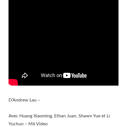
D’Andrew Lau –
Avec Huang Xiaoming, Ethan Juan, Shawn Yue et Li
Yuchun – M6 Video