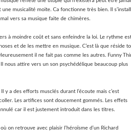
musique reflète une utopie qui n’existera peut être jamai
et une musicalité moite. Ca fonctionne très bien. Il s’instal
 mal vers sa musique faite de chimères.
ers à moindre coût et sans enfeindre la loi. Le rythme es
choses et de les mettre en musique. C’est là que réside t
Heureusement il ne fait pas comme les autres. Funny Thi
. Il nous attire vers un son psychédélique beaucoup plus
l y a des efforts musclés durant l’écoute mais c’est
écoller. Les artifices sont doucement gommés. Les effets
ulé car il est justement introduit dans les titres.
où on retrouve avec plaisir l’héroïsme d’un Richard