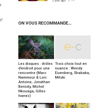
1 jour ago
94
e
e!
ON VOUS RECOMMANDE…
Les disques : drôles
Trois choix tout en
d’endroit pour une
nuance : Wendy
rencontre (Marc
Eisenberg, Shabaka,
Nammour & Loic
Mitski
Antoine, Jonathan
Benisty, Michel
Nkouaga, Gilles
Ivanez)