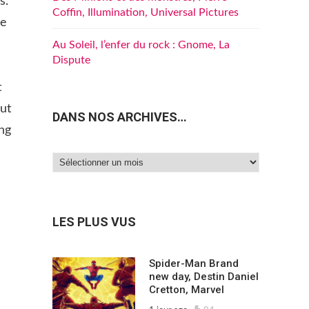
s.
Coffin, Illumination, Universal Pictures
le
Au Soleil, l’enfer du rock : Gnome, La
Dispute
t
out
DANS NOS ARCHIVES…
ng
Dans
nos
archives…
LES PLUS VUS
Spider-Man Brand
new day, Destin Daniel
Cretton, Marvel