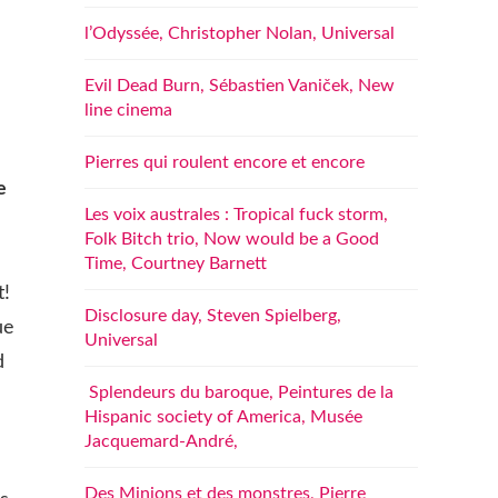
l’Odyssée, Christopher Nolan, Universal
Evil Dead Burn, Sébastien Vaniček, New
line cinema
Pierres qui roulent encore et encore
e
Les voix australes : Tropical fuck storm,
Folk Bitch trio, Now would be a Good
Time, Courtney Barnett
t!
Disclosure day, Steven Spielberg,
ue
Universal
d
Splendeurs du baroque, Peintures de la
Hispanic society of America, Musée
Jacquemard-André,
Des Minions et des monstres, Pierre