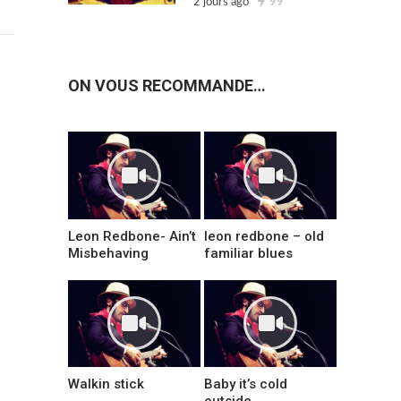
2 jours ago
99
ON VOUS RECOMMANDE…
Leon Redbone- Ain’t
leon redbone – old
Misbehaving
familiar blues
Walkin stick
Baby it’s cold
outside