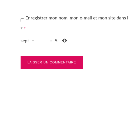
Enregistrer mon nom, mon e-mail et mon site dans
?
*
sept
−
=
5