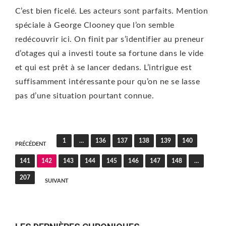
C’est bien ficelé. Les acteurs sont parfaits. Mention
spéciale à George Clooney que l’on semble
redécouvrir ici. On finit par s’identifier au preneur
d’otages qui a investi toute sa fortune dans le vide
et qui est prêt à se lancer dedans. L’intrigue est
suffisamment intéressante pour qu’on ne se lasse
pas d’une situation pourtant connue.
Pagination
1
…
136
137
138
139
140
PRÉCÉDENT
des
141
142
143
144
145
146
147
148
…
publications
207
SUIVANT