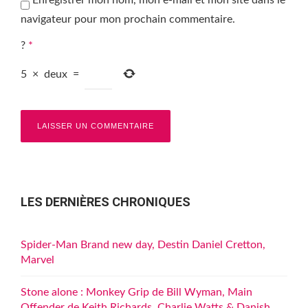
Enregistrer mon nom, mon e-mail et mon site dans le
navigateur pour mon prochain commentaire.
?
*
5
×
deux
=
LES DERNIÈRES CHRONIQUES
Spider-Man Brand new day, Destin Daniel Cretton,
Marvel
Stone alone : Monkey Grip de Bill Wyman, Main
Offender de Keith Richards, Charlie Watts & Danish