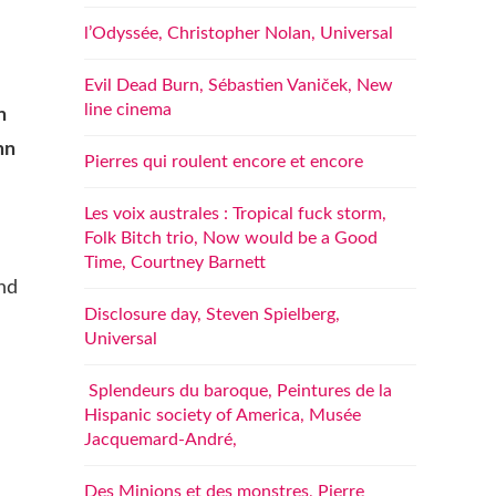
l’Odyssée, Christopher Nolan, Universal
Evil Dead Burn, Sébastien Vaniček, New
line cinema
n
hn
Pierres qui roulent encore et encore
Les voix australes : Tropical fuck storm,
Folk Bitch trio, Now would be a Good
Time, Courtney Barnett
and
Disclosure day, Steven Spielberg,
Universal
Splendeurs du baroque, Peintures de la
Hispanic society of America, Musée
Jacquemard-André,
Des Minions et des monstres, Pierre