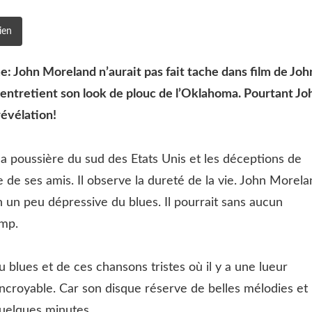
ien
: John Moreland n’aurait pas fait tache dans film de Joh
entretient son look de plouc de l’Oklahoma. Pourtant Jo
évélation!
s la poussière du sud des Etats Unis et les déceptions de
pire de ses amis. Il observe la dureté de la vie. John Morel
n un peu dépressive du blues. Il pourrait sans aucun
amp.
u blues et de ces chansons tristes où il y a une lueur
d incroyable. Car son disque réserve de belles mélodies et
uelques minutes.