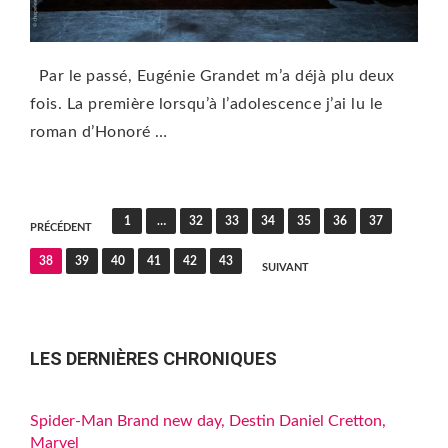
Par le passé, Eugénie Grandet m’a déjà plu deux
fois. La première lorsqu’à l’adolescence j’ai lu le
roman d’Honoré …
Pagination
1
…
32
33
34
35
36
37
PRÉCÉDENT
des
38
39
40
41
42
43
SUIVANT
publications
LES DERNIÈRES CHRONIQUES
Spider-Man Brand new day, Destin Daniel Cretton,
Marvel