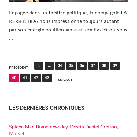
Engagée dans un théâtre politique, la compagnie LA
RE-SENTIDA nous impressionne toujours autant
par son énergie bouillonnante et son hystérie « sous
…
Pagination
1
…
34
35
36
37
38
39
PRÉCÉDENT
des
40
41
42
43
SUIVANT
publications
LES DERNIÈRES CHRONIQUES
Spider-Man Brand new day, Destin Daniel Cretton,
Marvel